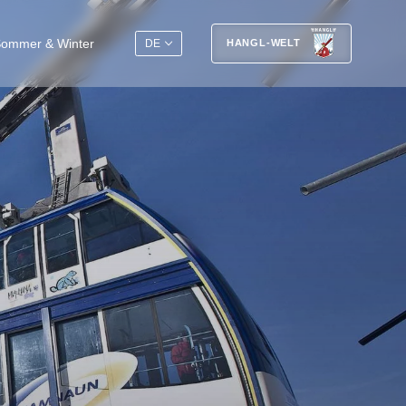
ommer & Winter
DE
HANGL-WELT
Geniessen, schlafen, erholen
Seit jeher ist das Hotel Post eng mit
der Tradition des Dorfs und mit der
Geschichte des Wintersports verknüpft.
Übernachten Sie am Logenplatz für
sportliche Aktivitäten mit der Silvretta
Arena Samnaun/Ischgl, dem grössten
zusammenhängende Skigebiet der