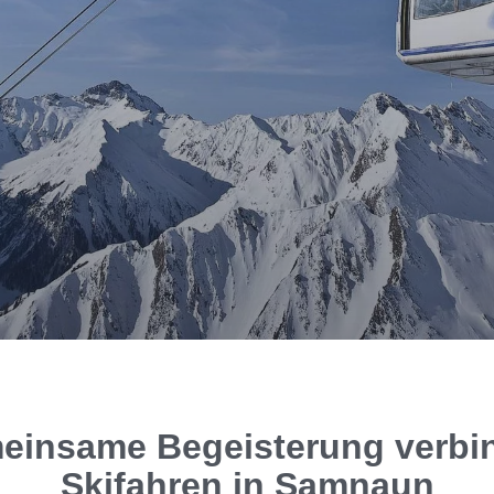
keiten
einsame Begeisterung verbin
Skifahren in Samnaun