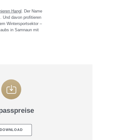
nieren Hangl
. Der Name
 Und davon profitieren
dem Wintersportsektor –
rlaubs in Samnaun mit
passpreise
DOWNLOAD