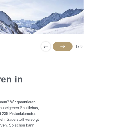
1
/
9
en in
naun? Wir garantieren:
auseigenen Shuttlebus,
d 238 Pistenkilometer.
ehr Sauerstoff versorgt
arven. So schön kann