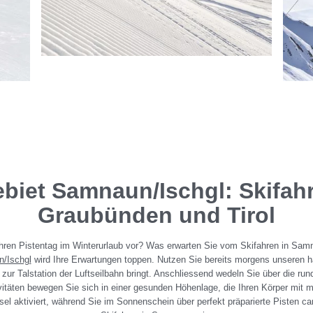
ebiet Samnaun/Ischgl: Skifahr
Graubünden und Tirol
Ihren Pistentag im Winterurlaub vor? Was erwarten Sie vom Skifahren in Sam
n/Ischgl
wird Ihre Erwartungen toppen. Nutzen Sie bereits morgens unseren h
Wellnesshotel Post
>
Sommer & Winter
ur Talstation der Luftseilbahn bringt. Anschliessend wedeln Sie über die run
ivitäten bewegen Sie sich in einer gesunden Höhenlage, die Ihren Körper mit m
sel aktiviert, während Sie im Sonnenschein über perfekt präparierte Pisten c