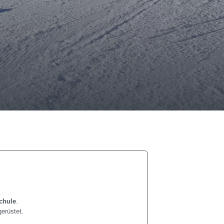
chule
.
erüstet.