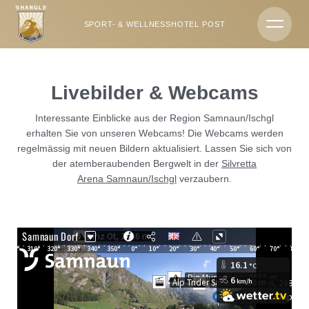
EN
DE
SPORT- & WELLNESSHOTEL POST
Hotels & Camping
Livebilder & Webcams
Sport- & Wellnesshotel Post
Interessante Einblicke aus der Region Samnaun/Ischgl
erhalten Sie von unseren Webcams! Die Webcams werden
Geschichte & Gastgeber
regelmässig mit neuen Bildern aktualisiert. Lassen Sie sich von
der atemberaubenden Bergwelt in der
Silvretta
Arena Samnaun/Ischgl
verzaubern.
Team
Impressionen
Wochenprogramm
Lage & Anreise