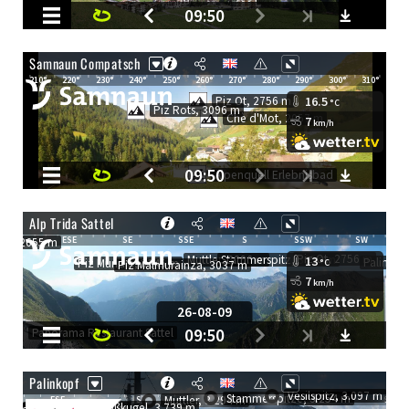
Veranstaltungen
Shuttleservice
Jobs
Genuss & Unterhaltung
Shopping
Zimmer & Angebote
Sport & Outdoor
Geniessen & feiern
Wellness
DIE HANGL-WELT AUF EINEN BLICK
Sommer & Winter