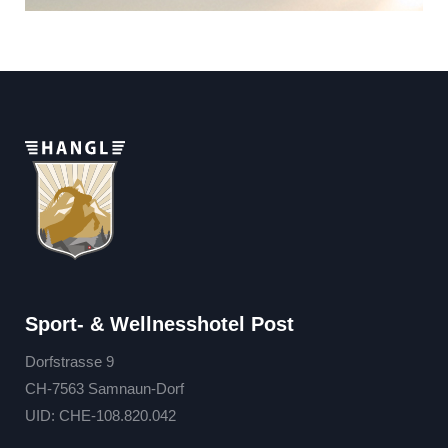
Wellnesshotel Post
>
Sport- & Wellnesshotel
Post
Seite teilen
Sport- & Wellnesshotel Post
Dorfstrasse 9
CH-7563 Samnaun-Dorf
UID: CHE-108.820.042