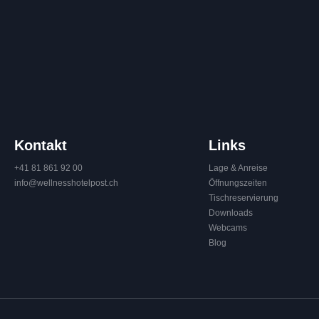
Kontakt
Links
+41 81 861 92 00
Lage & Anreise
info@
wellnesshotelpost.
ch
Öffnungszeiten
Tischreservierung
Downloads
Webcams
Blog