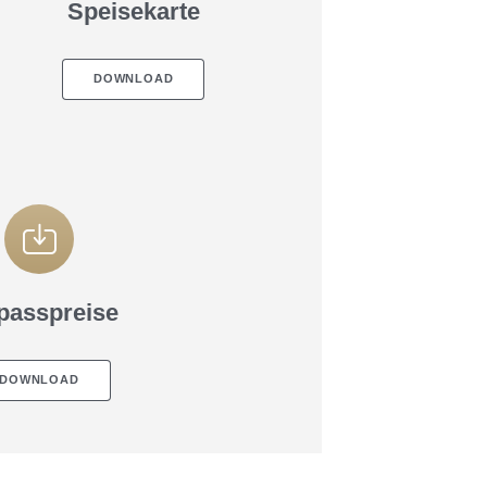
Speisekarte
Ostalpen.
DOWNLOAD
passpreise
DOWNLOAD