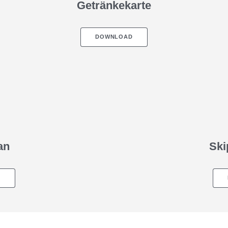
Getränkekarte
keiten
DOWNLOAD
an
Ski
D