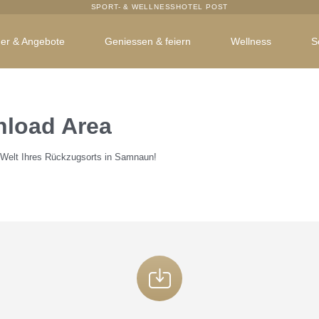
SPORT- & WELLNESSHOTEL POST
er & Angebote
Geniessen & feiern
Wellness
S
nload Area
ie Welt Ihres Rückzugsorts in Samnaun!
stli
ramm
mnaun/Ischgl
gen
n
r Familien