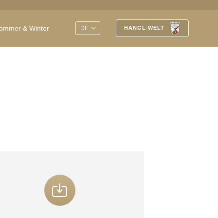
EN
ommer & Winter
DE
HANGL-WELT
Geniessen, schlafen, erholen
Seit jeher ist das Hotel Post eng mit
der Tradition des Dorfs und mit der
Geschichte des Wintersports verknüpft.
Übernachten Sie am Logenplatz für
sportliche Aktivitäten mit der Silvretta
Arena Samnaun/Ischgl, dem grössten
zusammenhängende Skigebiet der