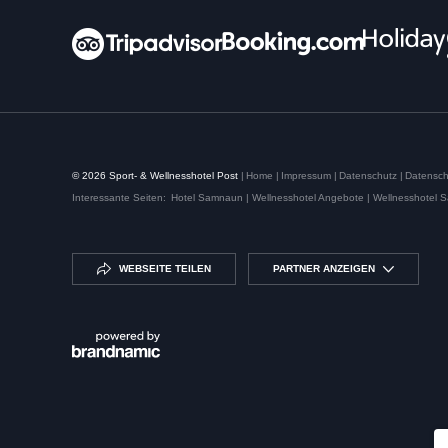
© 2026 Sport- & Wellnesshotel Post
|
Home
|
Impressum
|
Datenschutz
|
Datensch
Interessante Seiten:
Hotel Samnaun |
Wellnesshotel Angebote |
Wellnesshotel 
WEBSEITE TEILEN
PARTNER ANZEIGEN