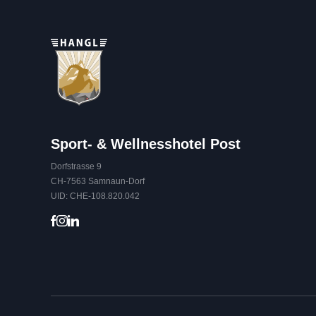
Sport- & Wellnesshotel Post
Dorfstrasse 9
CH-7563 Samnaun-Dorf
UID: CHE-108.820.042