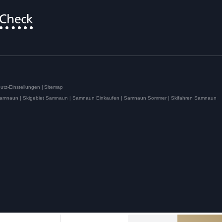
utz-Einstellungen
|
Sitemap
Samnaun |
Skigebiet Samnaun |
Samnaun Einkaufen |
Samnaun Sommer |
Skifahren Samnaun