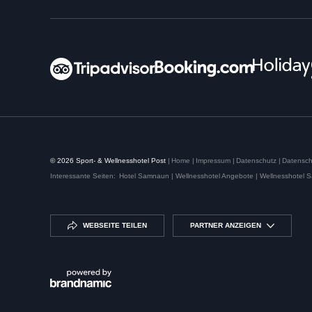
© 2026 Sport- & Wellnesshotel Post
|
Home
|
Impressum
|
Datenschutz
|
Datensch
Interessante Seiten:
Hotel Samnaun |
Wellnesshotel Angebote |
Wellnesshotel 
WEBSEITE TEILEN
PARTNER ANZEIGEN