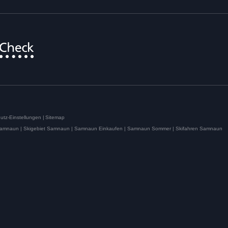
utz-Einstellungen
|
Sitemap
Samnaun |
Skigebiet Samnaun |
Samnaun Einkaufen |
Samnaun Sommer |
Skifahren Samnaun