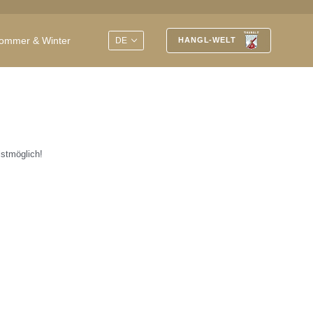
EN
ommer & Winter
DE
HANGL-WELT
lstmöglich!
Geniessen, schlafen, erholen
Seit jeher ist das Hotel Post eng mit
der Tradition des Dorfs und mit der
Geschichte des Wintersports verknüpft.
Übernachten Sie am Logenplatz für
sportliche Aktivitäten mit der Silvretta
Arena Samnaun/Ischgl, dem grössten
zusammenhängende Skigebiet der