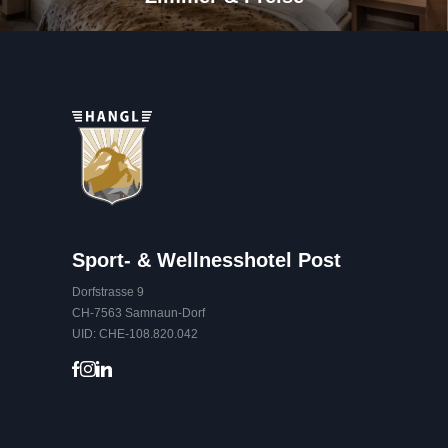
Sport- & Wellnesshotel Post
Dorfstrasse 9
CH-7563 Samnaun-Dorf
UID: CHE-108.820.042