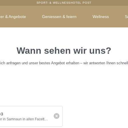
SPORT- & WELLNESSHOTEL POST
er & Angebote
Geniessen & feiern
Wellness
S
Wann sehen wir uns?
ich anfragen und unser bestes Angebot erhalten – wir antworten Ihnen schnel
stli
ramm
mnaun/Ischgl
=3
Erleben Sie den Sommer in Samnaun in allen Facetten und lassen Sie sich mit heimischen Spezialitäten kulinarisch verwöhnen.
gen
n
r Familien