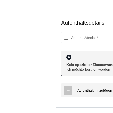
Sport &
Shuttleservice
Gutschein
Shopping
Jobs
Sehenswürdig
Outdoor
Aufenthaltsdetails
DIE HANGL-WELT AUF EINEN BLICK
An- und Abreise*
Kein spezieller Zimmerwu
Ich möchte beraten werden
Aufenthalt hinzufügen