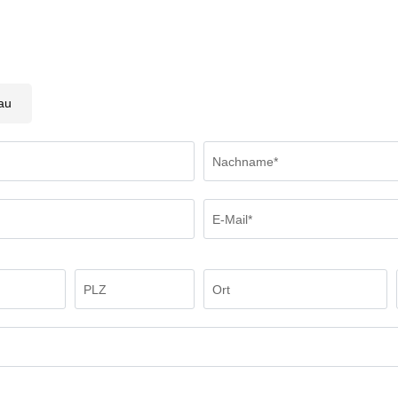
au
Nachname*
E-Mail*
PLZ
Ort
Wellnesshotel Post
>
Zimmer & Angebote
>
Anfragen