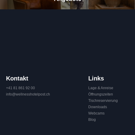
Kontakt
Links
+41 81 861 92 00
Lage & Anreise
info@
wellnesshotelpost.
ch
Öffnungszeiten
Tischreservierung
Downloads
Webcams
Blog