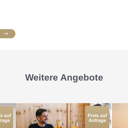
Wellnesshotel Post
>
Zimmer & Angebote
>
Angebote
Weitere Angebote
Seite teilen
is auf
Preis auf
rage
Anfrage