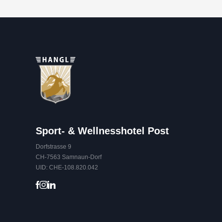
Sport- & Wellnesshotel Post
Dorfstrasse 9
CH-7563 Samnaun-Dorf
UID: CHE-108.820.042