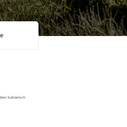
Ostalpen.
ge
ten kulinarisch