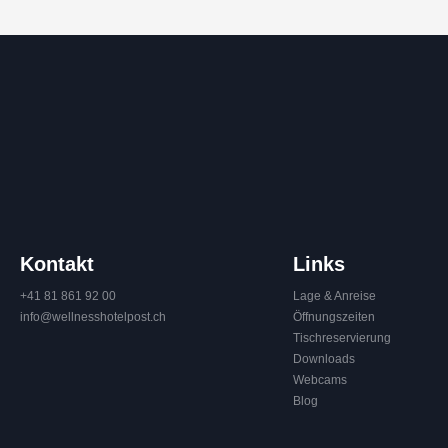
Kontakt
Links
+41 81 861 92 00
Lage & Anreise
info@
wellnesshotelpost.
ch
Öffnungszeiten
Tischreservierung
Downloads
Webcams
Blog