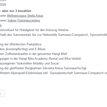
 2026
- aber nur 3 bezahlen
serer
Wellnessoase Stella Aqua
seres
Indoor-Trainingscenters
ng
Vorverkauf für Hotelgäste für den Autozug Vereina
nerhalb des Samnauntals bis zur Haltestelle Samnaun-Compatsch, Spissermüh
g der öffentlichen Parkplätze
tos (kostenpflichtig) und E-Bikes
m Zollfreieinkaufen in der gesamten Hangl-Welt
igungen in der Hangl Bike Academy Rental und Bike-Verleih
auseigenen Tankstellen Mobility und Socar
ng der geöffneten Bergbahnen Silvretta Arena Samnaun/Ischgl
geöffneten Alpenquell-Erlebnisbad inkl. Saunalandschaft Samnaun-Compatsch i
n