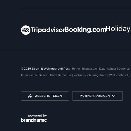
© 2026 Sport- & Wellnesshotel Post
|
Home
|
Impressum
|
Datenschutz
|
Datensch
Interessante Seiten:
Hotel Samnaun |
Wellnesshotel Angebote |
Wellnesshotel 
WEBSEITE TEILEN
PARTNER ANZEIGEN