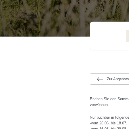
Sport &
Shuttleservice
Gutschein
Shopping
Jobs
Sehenswürdig
Outdoor
DIE HANGL-WELT AUF EINEN BLICK
Zur Angebots
Erleben Sie den Sommer
verwöhnen.
Nur buchbar in folgend
-vom 26.06. bis 18.07.
-vom 16.08. bis 29.08.