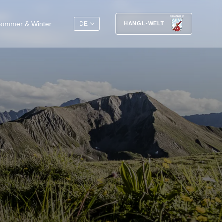
EN
ommer & Winter
DE
HANGL-WELT
Geniessen, schlafen, erholen
Seit jeher ist das Hotel Post eng mit
der Tradition des Dorfs und mit der
Geschichte des Wintersports verknüpft.
Übernachten Sie am Logenplatz für
sportliche Aktivitäten mit der Silvretta
Arena Samnaun/Ischgl, dem grössten
zusammenhängende Skigebiet der