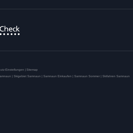
utz-Einstellungen
|
Sitemap
Samnaun |
Skigebiet Samnaun |
Samnaun Einkaufen |
Samnaun Sommer |
Skifahren Samnaun