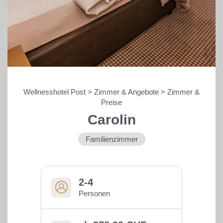
Wellnesshotel Post
>
Zimmer & Angebote
>
Zimmer &
Preise
Genuss & Unterhaltung
Carolin
Familienzimmer
Shopping
Sport & Outdoor
2-4
Personen
DIE HANGL-WELT AUF EINEN BLICK