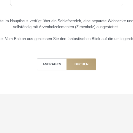
te im Haupthaus verfügt über ein Schlafbereich, eine separate Wohnecke und
vollständig mit Arvenholzelementen (Zirbenholz) ausgestattet.
e: Vom Balkon aus geniessen Sie den fantastischen Blick auf die umliegend
ANFRAGEN
BUCHEN
llnesshotel Post
>
Zimmer & Angebote
>
Zimmer & Pre
Seite teilen