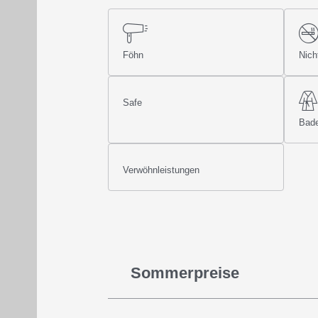
Föhn
Nich
Safe
Bad
Verwöhnleistungen
Sommerpreise
Die Sommerpreise verstehen sich
pro Perso