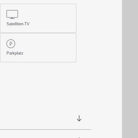
Satelliten-TV
Parkplatz
 allen
Hotel-Post-Inklusivleistungen
, zzgl.