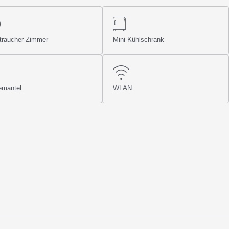
traucher-Zimmer
Mini-Kühlschrank
emantel
WLAN
n und Nacht inkl. umfangreichem und regionalem Frühstücksbuffet
sowie