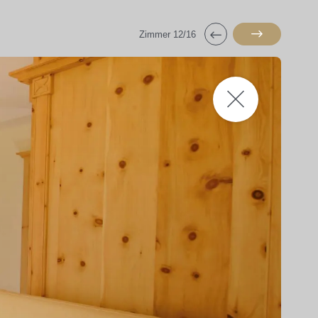
Zimmer 12/16
Geniessen, schlafen, erholen
Seit jeher ist das Hotel Post eng mit der Tradition des Dorfs und mit
der Geschichte des Wintersports verknüpft. Übernachten Sie am
Logenplatz für sportliche Aktivitäten mit der Silvretta Arena
Samnaun/Ischgl, dem grössten zusammenhängende Skigebiet der
Ostalpen.