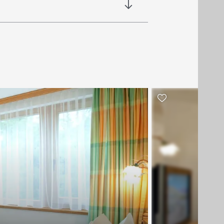
Bitte beachten Sie auch unsere speziellen
Frühstücksbuffet, 4-Gänge-Wahlmenü und
nstigte Kinderpreise
. Diese gelten bei zwei